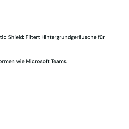
ic Shield: Filtert Hintergrundgeräusche für
tformen wie Microsoft Teams.
sco, Avaya, Poly, Mitel, Unify, Grandstream,
es Zubehör für flexible Nutzung in
istung: Bis zu 160m Reichweite, 14 Stunden