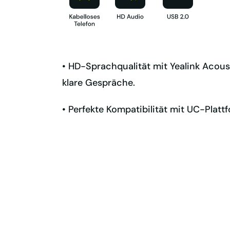
• HD-Sprachqualität mit Yealink Acoust
klare Gespräche.
• Perfekte Kompatibilität mit UC-Plat
• Kompatibel mit Telefonanlagen von Ci
Fanvil und weiteren Anbietern.
• Flexibilität und Tragbarkeit: Optional
verschiedenen Arbeitsumgebungen.
• Drahtlose Freiheit und ganztägige Le