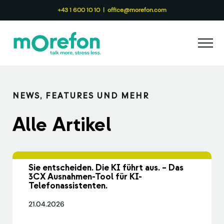
Zum
+43 1 600 10 10
|
office@morefon.com
Inhalt
springen
NEWS, FEATURES UND MEHR
Alle Artikel
Sie entscheiden. Die KI führt aus. – Das
3CX Ausnahmen-Tool für KI-
Telefonassistenten.
21.04.2026